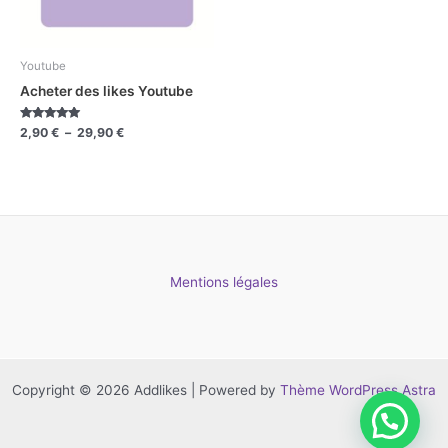
Youtube
Acheter des likes Youtube
Note
2,90
€
–
29,90
€
5.00
sur 5
Mentions légales
Copyright © 2026 Addlikes | Powered by
Thème WordPress Astra