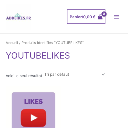
Aller
Main
au
Menu
contenu
Panier/
0,00
€
Accueil
/ Produits identifiés “YOUTUBELIKES”
YOUTUBELIKES
Voici le seul résultat
Plage
de
prix :
2,90 €
à
29,90 €