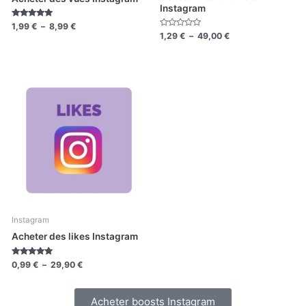
Instagram
Note
1,99
€
–
8,99
€
5.00
Note
1,29
€
–
49,00
€
sur 5
0
sur
5
Plage
de
prix :
0,99 €
à
29,90 €
Instagram
Acheter des likes Instagram
Note
0,99
€
–
29,90
€
5.00
sur 5
Acheter boosts Instagram