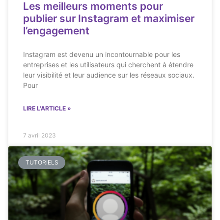
Les meilleurs moments pour
publier sur Instagram et maximiser
l’engagement
Instagram est devenu un incontournable pour les
entreprises et les utilisateurs qui cherchent à étendre
leur visibilité et leur audience sur les réseaux sociaux.
Pour
LIRE L'ARTICLE »
7 avril 2023
TUTORIELS